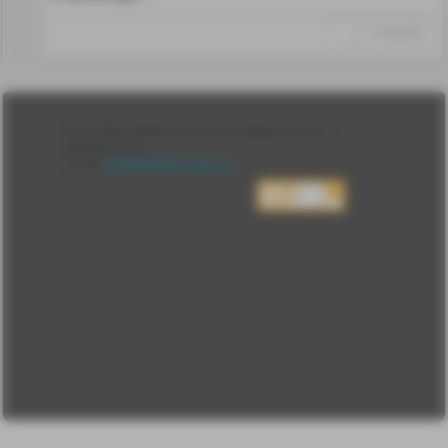
↑
#1254529
Лента
2010-2026 sdelanounas.ru © «Сделано у нас» —
Блоги
Сделано у нас
Люди
E-mail:
info@sdelanounas.ru
Политика
конфиденциальности
Пользовательское
соглашение
Change privacy
settings
О проекте
Вопрос-ответ
Прочти меня!
Реклама у нас
Блог компании