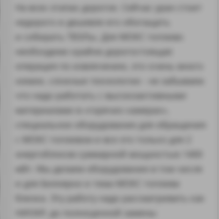
На всех этапах дорогое. Сейчас уран стоит
недорого и дешевле его обогащать
и собирать ТВЭЛы. Для МОКС топливо
необходимо крайне дорогостоящая
операция по извлечению, это очень много
химии, сложные технологии - не забываем
что надо работать с высокоактивными
материалами в «горячих камерах»,
специальное оборудование для обращения
с МОКС топливом и все это только для 2
энергоблоков суммарной мощностью 1400
мВт. Мы делаем оборудование в том числе
и для Белоярки и тема МОКС топлива
близка. Эту работу надо рассматривать как
НИОКР, до полноценной замены