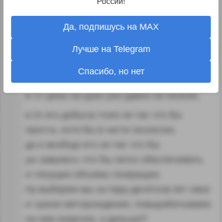
роботизированных процессов, как мне
России!
кажется…
Да, подпишусь на MAX
↑
#1254523
Лучше на Telegram
1
Stranniks
Спасибо, но нет
10.10.22 17:32:36
в 1х цены на уран уже давно не низкие.
в 2х его добыча тоже не так что бы
проста, хотя бы в части экологии,
да и вообще его не так что бы
уж завались что бы легко обеспечивать
и текущие объемы генерации.
Ну выберем мы за пару десятков лет свои
и чужие меторождения, повырабатываем
на нем энергию, а дальше?!