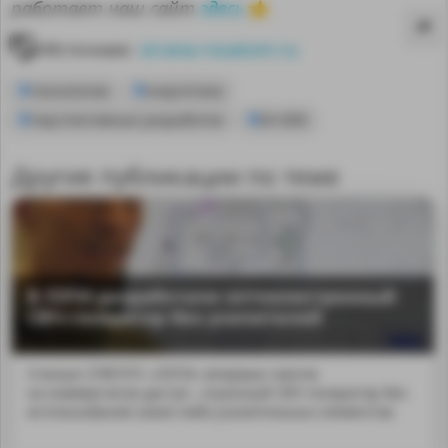
здесь
работает наш сайт
👈
Источник:
strana-rosatom.ru
технологии
энергетика
перспективные разработки
БН-800
Другие публикации по теме
В ЛЭТИ разработали оптоэлектронный
СВЧ-генератор без усилителей
MA
Ученые СПбГЭТУ «ЛЭТИ» впервые смогли
на коммерчески доступ...ктронный СВЧ-генератор без
использования каких-либо усилительных элементов.