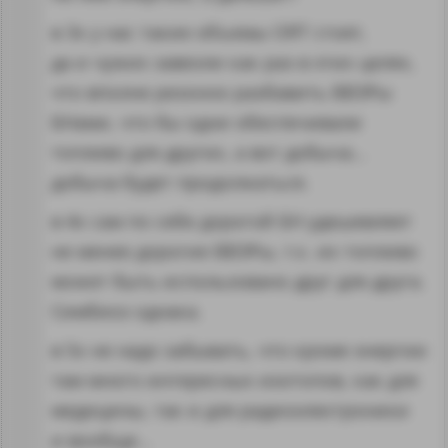
в 3х у нас такие объемы ОЯТ стоят,
да и чужих завезли как раз в этих целях,
что вполне резонно разбавить ВВЭРы
БНами, что бы одни обеспечивали
топливо для других, а вот добыча…
добыча будет продолжаться.
в 4х сам по себе дорогой БН удешевляет
не менее дорогие ВВЭРы, т.к. их топливо
может быть использовано друг для друга.
Симбиоз однака.
в 5х не надо забывать, что кроме энергии
там много интересных изотопов, как для
медицины, так и для радиоэлектроники
и вообще…