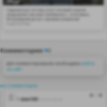
ПРЭМ
Современные системы учета тепловой энергии
предъявляют высокие требования к...еспечивать
беспроводной доступ к архивам измерений
и диагностике.
Комментарии
0
Для комментирования необходимо
войти
на сайт
все комментарии
2
stan100
10.10.22 12:51:25