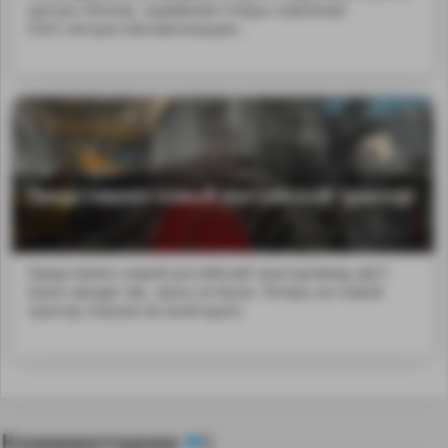
центра «Иннов...ащивания птицы» компании
ООО «Антрел-Автоматизация».
Представлен новый российский трактор
Представлен новый российский тракторЗавод «ДСТ-
Урал» (входит в&...ваны не были. Теперь же новый
трактор показан во всей красе.
Комментарии
0