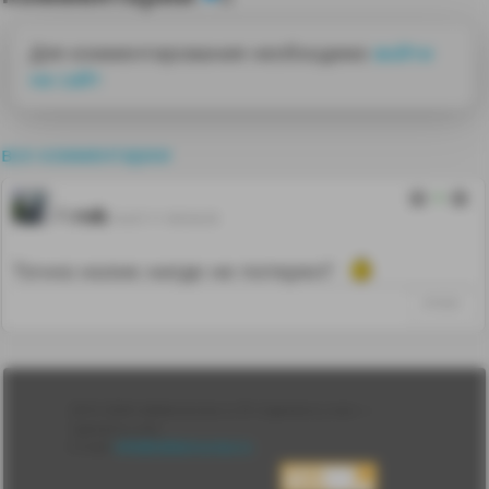
Для комментирования необходимо
войти
на сайт
все комментарии
0
rvk
16.07.11 09:54:35
Точно нолик нигде не потерял?
#19263
Лента
2010-2026 sdelanounas.ru © «Сделано у нас» —
Блоги
Сделано у нас
Люди
E-mail:
info@sdelanounas.ru
Политика
конфиденциальности