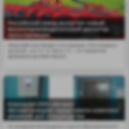
Российский завод выпустил новый
высокопроизводительный дискатор-
мульчировщик
Завод БДМ-Агро (входит в Ассоциацию «Росспецмаш»)
выпускае...ата 12,1 м. Merus 12 — это прицепная
двухрядная дисковая борона.
MA
Компания ООО «Антрел-
Автоматизация» представила комплекс
решений для птицеводства
На заседании Белгородского научно-образовательного