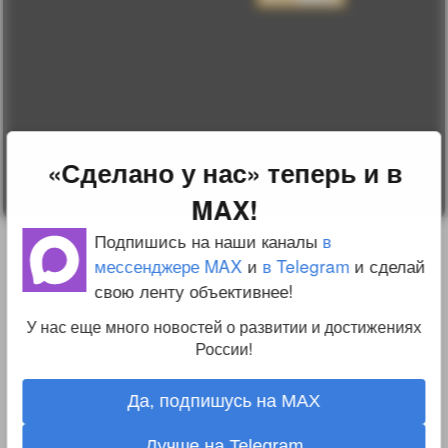
Пользовательское
соглашение
Change privacy
settings
О проекте
Вопрос-ответ
Прочти меня!
Реклама у нас
Блог компании
«Сделано у нас» теперь и в
MAX!
Подпишись на наши каналы
в
мессенджере MAX
и
в Telegram
и сделай
свою ленту объективнее!
У нас еще много новостей о развитии и достижениях
России!
Да, подпишусь на MAX
Лучше на Telegram