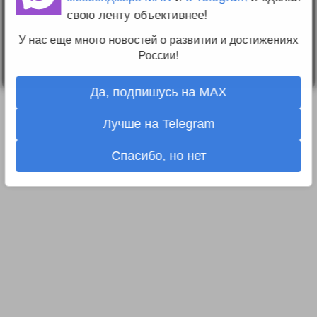
Вопрос-ответ
свою ленту объективнее!
Прочти меня!
Реклама у нас
У нас еще много новостей о развитии и достижениях
Блог компании
России!
Да, подпишусь на MAX
Лучше на Telegram
Спасибо, но нет