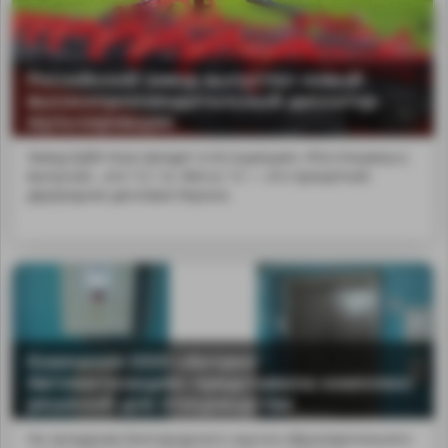
Российский завод выпустил новый
высокопроизводительный дискатор-
мульчировщик
Завод БДМ-Агро (входит в Ассоциацию «Росспецмаш»)
выпускае...ата 12,1 м. Merus 12 — это прицепная
двухрядная дисковая борона.
MA
Компания ООО «Антрел-
Автоматизация» представила комплекс
решений для птицеводства
На заседании Белгородского научно-образовательного