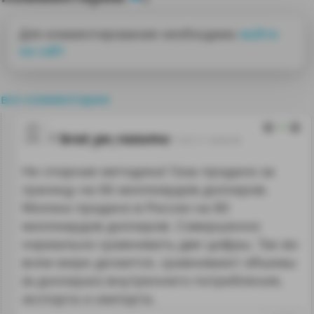
Для комментирования необходимо
войти
на сайт
все комментарии
0
brat_po_razumu
17.07.11 18:43:35
Не спорная методика! Газа продано за
границу на 66 миллиардов долларов.
Молока продано в России на 80
миллиардов долларов. Совершенно
нормально сравнивать две цифры. Так во
всем мире делается, сравнивают объемы
(в долларах) внутреннего потребления,
экспорта и импорта.