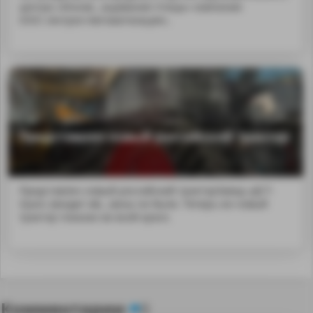
центра «Иннов...ащивания птицы» компании
ООО «Антрел-Автоматизация».
Представлен новый российский трактор
Представлен новый российский тракторЗавод «ДСТ-
Урал» (входит в&...ваны не были. Теперь же новый
трактор показан во всей красе.
Комментарии
0