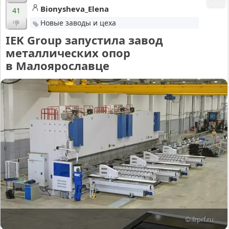
Bionysheva_Elena
41
Новые заводы и цеха
IEK Group запустила завод
металлических опор
в Малоярославце
© frprf.ru