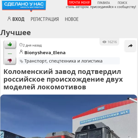
ПРОЧТИ МЕНЯ!
ПРАВИЛА
ПОИСК
стань автором. присоединяйся к сообществу!
ВХОД
РЕГИСТРАЦИЯ
НОВОЕ
Лучшее
16216
2 дня назад
Bionysheva_Elena
—
Транспорт, спецтехника и логистика
Коломенский завод подтвердил
российское происхождение двух
моделей локомотивов
MA