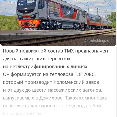
© tmholding.ru
Новый подвижной состав ТМХ предназначен
для пассажирских перевозок
на неэлектрифицированных линиях.
Он формируется из тепловоза ТЭП70БС,
который производит Коломенский завод,
и от двух до шести пассажирских вагонов,
выпускаемых в Демихове. Такая компоновка
позволяет адаптировать поезд под любой
пассажиропоток.