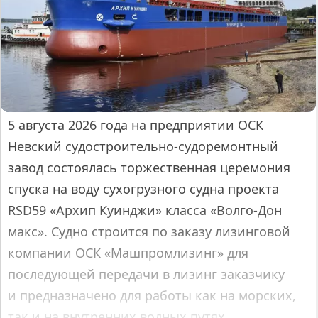
5 августа 2026 года на предприятии ОСК
Невский судостроительно-судоремонтный
завод состоялась торжественная церемония
спуска на воду сухогрузного судна проекта
RSD59 «Архип Куинджи» класса «Волго-Дон
макс». Судно строится по заказу лизинговой
компании ОСК «Машпромлизинг» для
последующей передачи в лизинг заказчику
и предназначено для работы как на морских,
так и на внутренних водных путях.