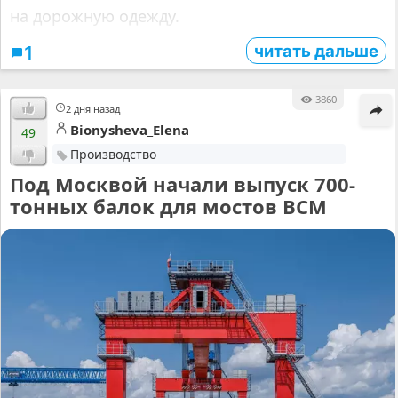
на дорожную одежду.
читать дальше
1
3860
2 дня назад
Bionysheva_Elena
49
Производство
Под Москвой начали выпуск 700-
тонных балок для мостов ВСМ⁠⁠