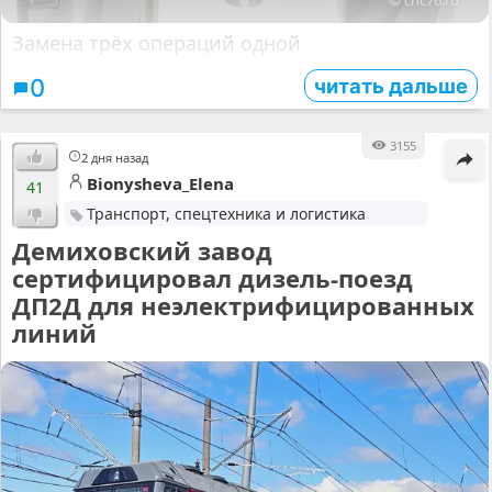
Замена трёх операций одной
читать дальше
0
3155
2 дня назад
Bionysheva_Elena
41
Транспорт, спецтехника и логистика
Демиховский завод
сертифицировал дизель-поезд
ДП2Д для неэлектрифицированных
линий