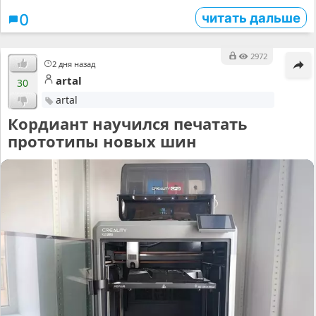
читать дальше
0
2972
2 дня назад
artal
30
artal
Кордиант научился печатать
прототипы новых шин