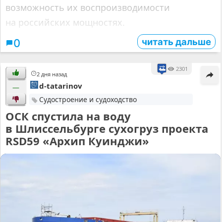
возможность их воспроизводимости
на российских мощностях.
читать дальше
0
2301
2 дня назад
d-tatarinov
—
Судостроение и судоходство
ОСК спустила на воду
в Шлиссельбурге сухогруз проекта
RSD59 «Архип Куинджи»