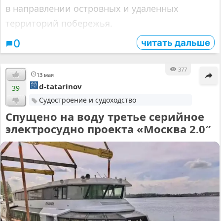
в направлении островных и удаленных
территорий побережья.
читать дальше
0
377
13 мая
d-tatarinov
39
Судостроение и судоходство
Спущено на воду третье серийное
электросудно проекта «Москва 2.0″