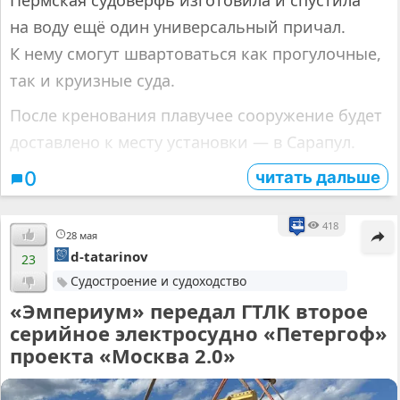
на воду ещё один универсальный причал.
К нему смогут швартоваться как прогулочные,
так и круизные суда.
После кренования плавучее сооружение будет
доставлено к месту установки — в Сарапул.
читать дальше
0
418
28 мая
d-tatarinov
23
Судостроение и судоходство
«Эмпериум» передал ГТЛК второе
серийное электросудно «Петергоф»
проекта «Москва 2.0»