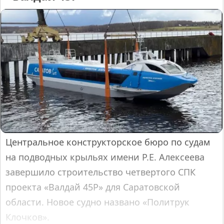
Центральное конструкторское бюро по судам
на подводных крыльях имени Р.Е. Алексеева
завершило строительство четвертого СПК
проекта «Валдай 45Р» для Саратовской
области. Новое судно названо «Политрук
Клочков».