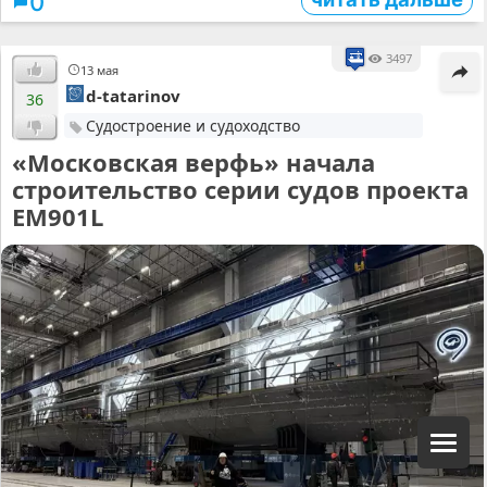
0
3497
13 мая
d-tatarinov
36
Судостроение и судоходство
«Московская верфь» начала
строительство серии судов проекта
ЕМ901L