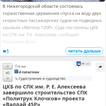
В Нижегородской области состоялась
торжественная церемония спуска на воду двух
скоростных пассажирских судов на подводных
крыльях «Метеор 120Р». Суда построены ЦКБ
по СПК им. Р.Е. Алексеева, сообщает
Росморречфлот.
читать дальше
1
343
26 мая
d-tatarinov
40
Судостроение и судоходство
ЦКБ по СПК им. Р. Е. Алексеева
завершило строительство СПК
«Политрук Клочков» проекта
«Валдай 45Р»