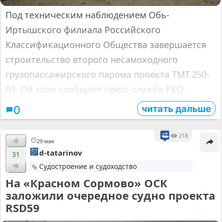
Под техническим наблюдением Обь-
Иртышского филиала Российского
Классификационного Общества завершается
строительство второго несамоходного
грузопассажирского парома проекта ТМТ.250-
03. Об этом сообщает пресс-служба РКО.
читать дальше
0
218
29 мая
d-tatarinov
31
Судостроение и судоходство
На «Красном Сормово» ОСК
заложили очередное судно проекта
RSD59