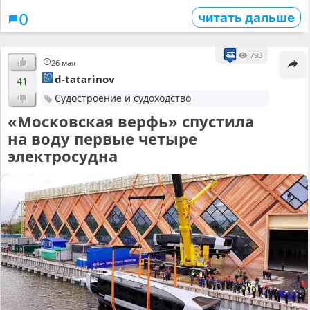
читать дальше
0
793
26 мая
d-tatarinov
41
Судостроение и судоходство
«Московская верфь» спустила
на воду первые четыре
электросудна