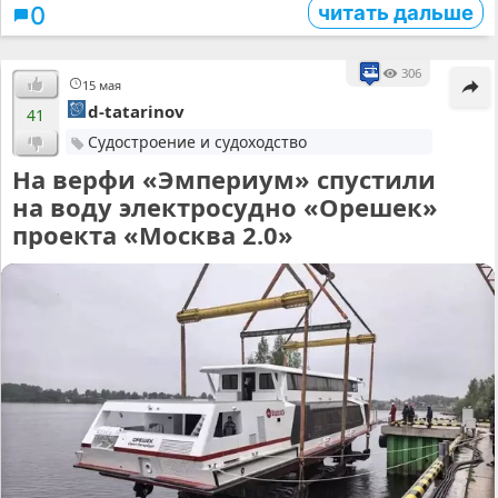
читать дальше
0
306
15 мая
d-tatarinov
41
Судостроение и судоходство
На верфи «Эмпериум» спустили
на воду электросудно «Орешек»
проекта «Москва 2.0»