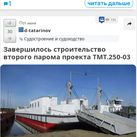
читать дальше
1
195
01 июня
d-tatarinov
30
Судостроение и судоходство
Завершилось строительство
второго парома проекта ТМТ.250-03