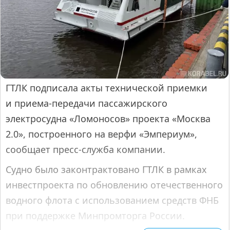
ГТЛК подписала акты технической приемки
и приема-передачи пассажирского
электросудна «Ломоносов» проекта «Москва
2.0», построенного на верфи «Эмпериум»,
сообщает пресс-служба компании.
Судно было законтрактовано ГТЛК в рамках
инвестпроекта по обновлению отечественного
водного флота с использованием средств ФНБ
при поддержке Минпромторга России.