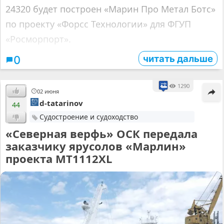
24320 будет построен «Марин Про Метал Ботс»
по проекту «Форсс Технологии» для ФГУП
«Росморпорт».
читать дальше
0
1290
02 июня
d-tatarinov
44
Судостроение и судоходство
«Северная верфь» ОСК передала
заказчику ярусолов «Марлин»
проекта МТ1112XL