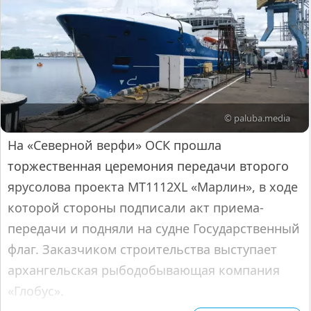
© paluba.media
На «Северной верфи» ОСК прошла
торжественная церемония передачи второго
ярусолова проекта МТ1112XL «Марлин», в ходе
которой стороны подписали акт приема-
передачи и подняли на судне Государственный
флаг. Заказчиком строительства выступает
архангельская рыбодобывающая компания
«Глобус».