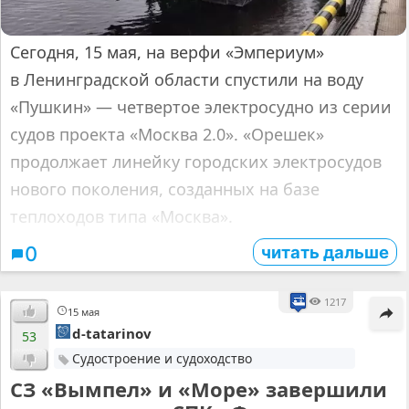
Сегодня, 15 мая, на верфи «Эмпериум»
в Ленинградской области спустили на воду
«Пушкин» — четвертое электросудно из серии
судов проекта «Москва 2.0». «Орешек»
продолжает линейку городских электросудов
нового поколения, созданных на базе
теплоходов типа «Москва».
читать дальше
0
1217
15 мая
d-tatarinov
53
Судостроение и судоходство
СЗ «Вымпел» и «Море» завершили