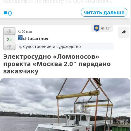
судоверфи» по проекту КБ ОСК «Вымпел».
читать дальше
0
151
20 мая
d-tatarinov
25
Судостроение и судоходство
Электросудно «Ломоносов»
проекта «Москва 2.0″ передано
заказчику