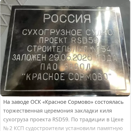
На заводе ОСК «Красное Сормово» состоялась
торжественная церемония закладки киля
сухогруза проекта RSD59. По традиции в Цехе
№ 2 КСП судостроители установили памятную