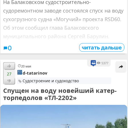
На Балаковском судостроительно-
судоремонтном заводе состоялся спуск на воду
сухогрузного судна «Могучий» проекта RSD60.
Об этом сообщил глава Балаковского
муниципального района Сергей Барулин.
читать дальше
0
5377
20 мая
d-tatarinov
27
Судостроение и судоходство
Спущен на воду новейший катер-
торпедолов «ТЛ-2202»