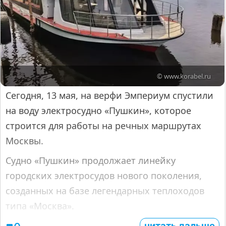
© www.korabel.ru
Сегодня, 13 мая, на верфи Эмпериум спустили
на воду электросудно «Пушкин», которое
строится для работы на речных маршрутах
Москвы.
Судно «Пушкин» продолжает линейку
городских электросудов нового поколения,
созданных на базе легендарных теплоходов
типа «Москва».
читать дальше