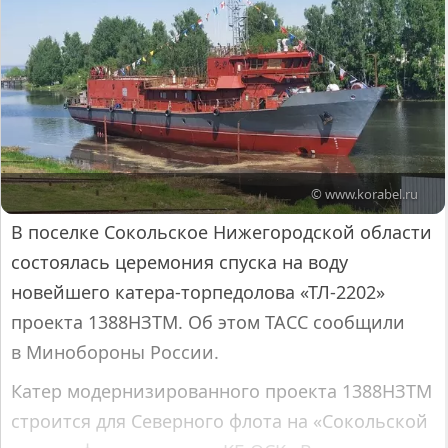
© www.korabel.ru
В поселке Сокольское Нижегородской области
состоялась церемония спуска на воду
новейшего катера-торпедолова «ТЛ-2202»
проекта 1388НЗТМ. Об этом ТАСС сообщили
в Минобороны России.
Катер модернизированного проекта 1388НЗТМ
строится для Северного флота на «Сокольской