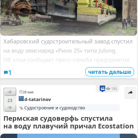
Хабаровский судостроительный завод спустил
на воду земснаряд «Рино 25» типа Julong.
Об этом сообщает пресс-служба предприятия.
читать дальше
1
135
28 мая
d-tatarinov
23
Судостроение и судоходство
Пермская судоверфь спустила
на воду плавучий причал Ecostation