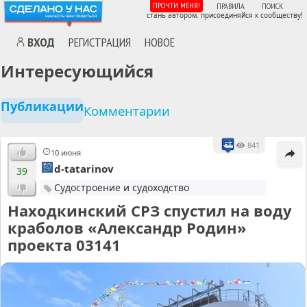
ПРОЧТИ МЕНЯ!
ПРАВИЛА
ПОИСК
стань автором. присоединяйся к сообществу!
ВХОД
РЕГИСТРАЦИЯ
НОВОЕ
Интересующийся
Публикации
Комментарии
841
10 июня
d-tatarinov
39
Судостроение и судоходство
Находкинский СРЗ спустил на воду
краболов «Александр Родин»
проекта 03141