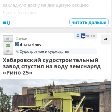
закладную доску на днищевую секцию
будущего судна.
читать дальше
0
390
29 мая
d-tatarinov
38
Судостроение и судоходство
Хабаровский судостроительный
завод спустил на воду земснаряд
«Рино 25»