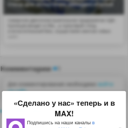
стенд для испытания авиадвигателей
Самарское двигателестроительное предприятие ОДК-
Кузнецов (входит в Объ...ы пультовый стенд
и испытательный бокс, осуществлён монтаж новых
шахт.
Комментарии
1
Для комментирования необходимо
войти
на сайт
«Сделано у нас» теперь и в
все комментарии
MAX!
Подпишись на наши каналы
в
0
Azimut99
18.11.25 07:26:25