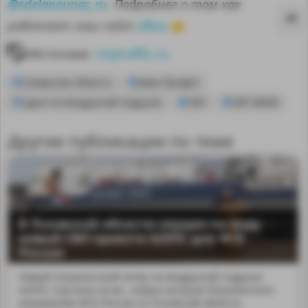
@sdelanounas_ru
. Подробнее о том как
здесь
работает наш сайт
👈
Источник:
citytraffic.ru
Самарская область
Авиа-Профит
судно на воздушной подушке
СВП
СВП-800М
Другие публикации по теме
В Псковской области спущен на воду
новый СВП проекта А25ПС для ФСБ
MA
России
Новый пограничный катер на воздушной подушке
А25ПС спустили на во...жевых катеров Пограничного
управления ФСБ России по Псковской области.