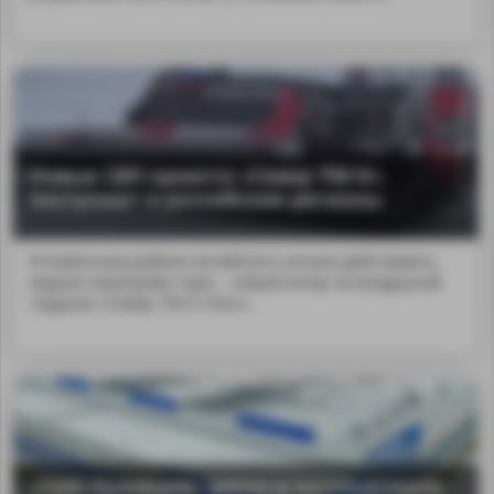
Новые СВП проекта «Север 750 К»
поступают в российские регионы
В Каменском районе Алтайского начала действовать
водная переправа чере... новый катер на воздушной
подушке «Север 750 К Лонг».
«ОДК-Кузнецов» ввело в эксплуатацию