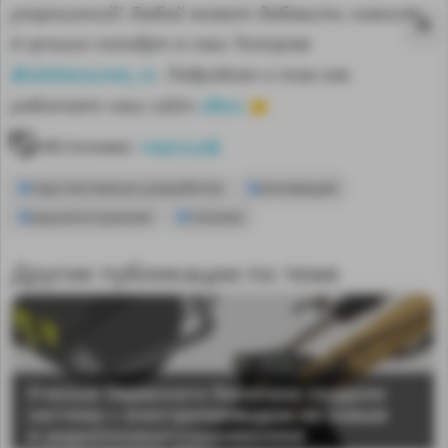
разрешений! Любой может добавить новость.
А лучшие попадут в наш Телеграм
@sdelanounas_ru
. Подробнее о том как
здесь
работает наш сайт
👈
Источник:
наука.рф
перспективные разработки
инновации
машиностроение
техника
Другие публикации по теме
MA
Ученые Пермского Политеха создали
систему с электроприводом на ковше
и радиопозиционированием