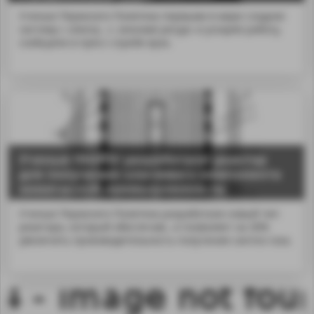
Ученые Пермского Политеха первыми в мире создали
систему с электр...т, экономя ресурс и ускоряя работу,
сообщили в пресс-службе вуза.
Ученые ПНИПУ разработали реактор
для получения ключевого компонента
химической промышленности
Ученые Пермского Политеха разработали новый тип
реактора, который обеспечив...я позволяет на 30%
увеличить производительность получения синтез-газа.