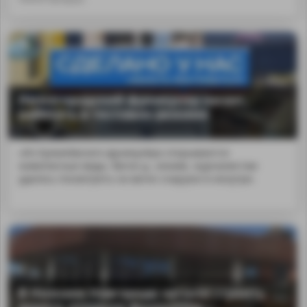
Нижегородский фуникулёр начал
работать в тестовом режиме
«Из Кремлёвского фуникулёра открываются
живописные виды. Вагон д...ежиме, журналистам
удалось посмотреть на вагон снаружи и изнутри.
В Нижнем Новгороде начали строить
дорогу, открыли фуникулёр