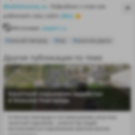
@sdelanounas_ru
. Подробнее о том как
здесь
работает наш сайт
👈
Источник:
expert.ru
Нижний Новгород
Бор
канатная дорога
Другие публикации по теме
Канатный подъемник заработал
в Нижнем Новгороде
MA
В Нижнем Новгороде в тестовом режиме запустили
канатный подъемник...;количеству людей,
воспользоваться подъемником захотели многие
нижегородцы.