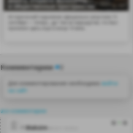
и общественные пространства
Исторический подъемник официально запустили 15
сентября — теперь...дут тем же маршрутом, что был
проложен здесь еще в конце 19 века.
Комментарии
0
Для комментирования необходимо
войти
на сайт
все комментарии
0
Maksim
08.10.11 16:19:12