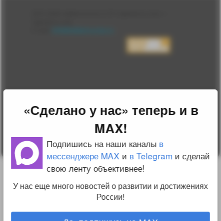
Лента
2010-2026 sdelanounas.ru © «Сделано у нас» —
Блоги
Сделано у нас
Люди
E-mail:
info@sdelanounas.ru
Политика
конфиденциальности
Пользовательское
соглашение
Change privacy
settings
О проекте
Вопрос-ответ
«Сделано у нас» теперь и в
Прочти меня!
Реклама у нас
MAX!
Блог компании
Подпишись на наши каналы
в
мессенджере MAX
и
в Telegram
и сделай
свою ленту объективнее!
У нас еще много новостей о развитии и достижениях
России!