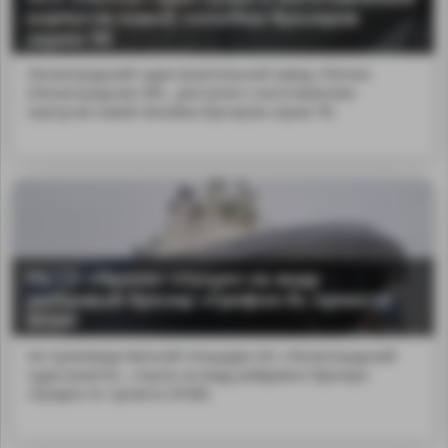
корпусов новой линейки буксиров
серии ПЕ
Ленинградский судостроительный завод «Пелла»
(Ленинградская обл...риступил к изготовлению
корпусов новой линейки буксиров серии ПЕ.
На СЗ «Пелла» спущен на воду
рейдовый буксир «Грифон-9» проекта
05380
На производственной площадке АО «Ленинградский
судостроител...спуска на воду рейдового буксира
«Грифон-9» проекта 05380.