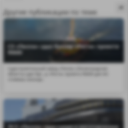
Другие публикации по теме
СЗ «Пелла» сдал буксир «Роста» проекта
90600
Судостроительный завод «Пелла» (Ленинградская
область) сдал бук...р «Роста» проекта 90600 для АО
«Севмаш-Шельф».
MA
ЛСЗ «Пелла» приступил к изготовлению