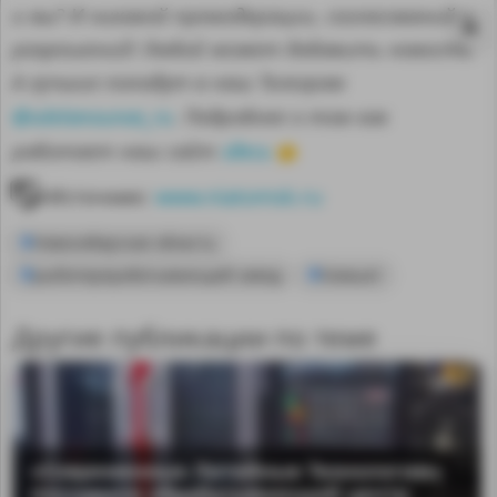
и вы? И никакой премодерации, согласований и
разрешений! Любой может добавить новость.
А лучшие попадут в наш Телеграм
@sdelanounas_ru
. Подробнее о том как
здесь
работает наш сайт
👈
Источник:
www.niatomsk.ru
Новосибирская область
рыбоперерабатывающий завод
Камшат
Другие публикации по теме
MA
«Современные Литейные Технологии»
поставили обрабатывающий центр