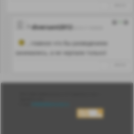
↑
#960534
11
diversant2012
03.10.17 16:09:03
, главное что бы разведением
занимались, а не черпали только!
↑
#960540
Лента
2010-2026 sdelanounas.ru © «Сделано у нас» —
Блоги
Сделано у нас
Люди
E-mail:
info@sdelanounas.ru
Политика
конфиденциальности
Пользовательское
соглашение
Change privacy
settings