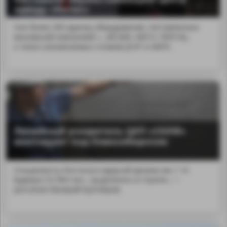
заводу «Нотис»
Уже более 200 единиц оборудования, поставленных
московской компанией «...ей (40Х, 40Х13, 35ХГСА),
а также алюминиевых сплавов Д16Т и АМГ6.
Линейный ускоритель ЦКП «СКИФ»
монтируют под Новосибирском
Специалисты Института ядерной физики им. Г. И.
Будкера СО РАН нач...sp;делалось в стране», —
рассказал Валерий Бухтияров.