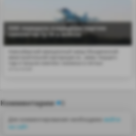
ОАК передала очередную партию
самолетов Су-34 в войска
Новосибирский авиационный завод Объединенной
авиастроительной корпорации из...аммы текущего
года и прошли комплекс наземных и летных
испытаний.
Комментарии
0
Для комментирования необходимо
войти
на сайт