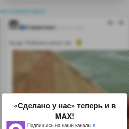
все комментарии
3
d-tatarinov
03.10.17 15:50:22
Ну да. Рыбалка ничо так
«Сделано у нас» теперь и в
MAX!
Подпишись на наши каналы
в