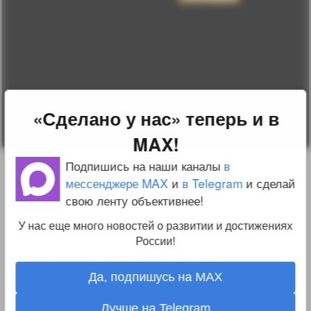
соглашение
Change privacy
settings
О проекте
Вопрос-ответ
Прочти меня!
Реклама у нас
Блог компании
«Сделано у нас» теперь и в
MAX!
Подпишись на наши каналы
в
мессенджере MAX
и
в Telegram
и сделай
свою ленту объективнее!
У нас еще много новостей о развитии и достижениях
России!
Да, подпишусь на MAX
Лучше на Telegram