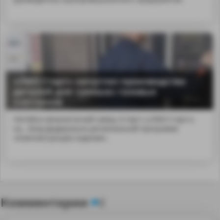
«ЛМЗ Старт» запустил производство
деталей для «умных» газовых
счетчиков
Литейно-механический завод «Старт» («ЛМЗ Старт»)
на...nbsp;федерально-региональной программе
«Комплектующие изделия».
Комментарии
0