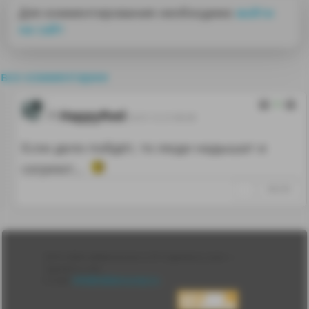
Для комментирования необходимо
войти
на сайт
все комментарии
0
HappyRed
25.01.12 21:00:28
Если дело пойдёт, то люди надышат и
согреют...
↑
#66284
Лента
2010-2026 sdelanounas.ru © «Сделано у нас» —
Блоги
Сделано у нас
Люди
E-mail:
info@sdelanounas.ru
Политика
конфиденциальности
Пользовательское