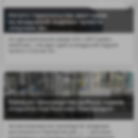
Начато строительство двух судов
на воздушной подушке проекта
«Спутник 20»
На судостроительном заводе ООО «СВП Сервис»
(Нижегоро...ство двух судов на воздушной подушке
проекта «Спутник 20».
Завод по производству рыбных кормов
MA
открылся под Нижним Новгородом
Автоматизированное производство продукции
расположено в Павловском рай...», — рассказал
руководитель агропромышленного предприятия.