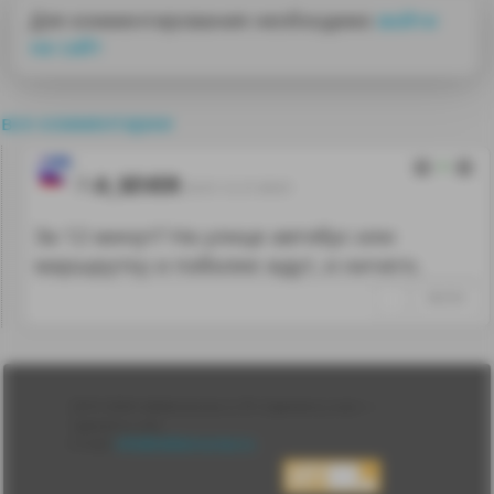
Для комментирования необходимо
войти
на сайт
все комментарии
0
A_SEVER
25.01.12 21:30:01
За 12 минут? На улице автобус или
маршрутку и поболее ждут, и ничего.
↑
#66304
Лента
2010-2026 sdelanounas.ru © «Сделано у нас» —
Блоги
Сделано у нас
Люди
E-mail:
info@sdelanounas.ru
Политика
конфиденциальности
Пользовательское