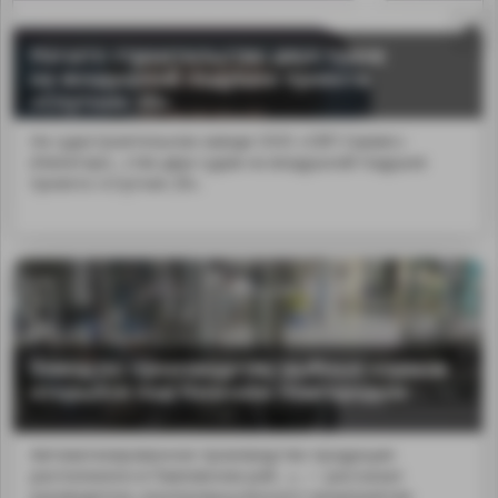
Начато строительство двух судов
на воздушной подушке проекта
«Спутник 20»
На судостроительном заводе ООО «СВП Сервис»
(Нижегоро...ство двух судов на воздушной подушке
проекта «Спутник 20».
Завод по производству рыбных кормов
MA
открылся под Нижним Новгородом
Автоматизированное производство продукции
расположено в Павловском рай...», — рассказал
руководитель агропромышленного предприятия.