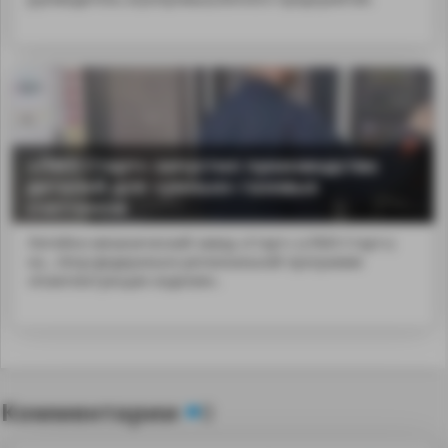
«ЛМЗ Старт» запустил производство
деталей для «умных» газовых
счетчиков
Литейно-механический завод «Старт» («ЛМЗ Старт»)
на...nbsp;федерально-региональной программе
«Комплектующие изделия».
Комментарии
0