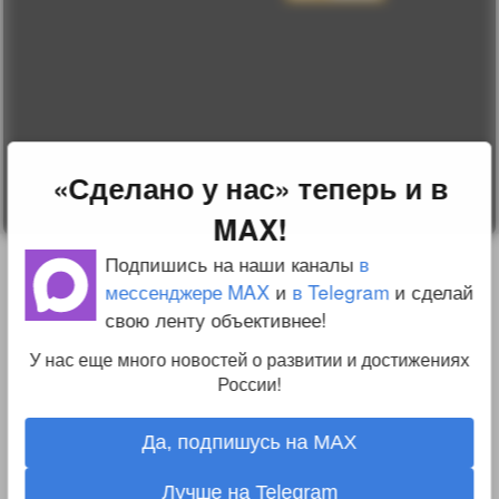
соглашение
Change privacy
settings
О проекте
Вопрос-ответ
Прочти меня!
Реклама у нас
Блог компании
«Сделано у нас» теперь и в
MAX!
Подпишись на наши каналы
в
мессенджере MAX
и
в Telegram
и сделай
свою ленту объективнее!
У нас еще много новостей о развитии и достижениях
России!
Да, подпишусь на MAX
Лучше на Telegram