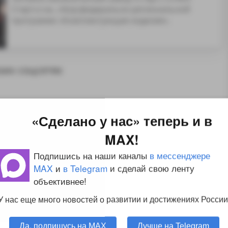
Старт») на...nbsp;федерально-региональной
программе «Комплектующие изделия».
оих соцсетях
«Сделано у нас» теперь и в
MAX!
Подпишись на наши каналы
в мессенджере
ходимо
войти на сайт
MAX
и
в Telegram
и сделай свою ленту
объективнее!
У нас еще много новостей о развитии и достижениях России
0
Да, подпишусь на MAX
Лучше на Telegram