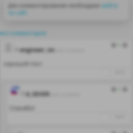
Для комментирования необходимо
войти
на сайт
все комментарии
0
engineer_nn
25.01.12 22:22:37
хороший пост
↑
#66336
0
A_SEVER
25.01.12 22:37:57
Спасибо!
↑
#66359