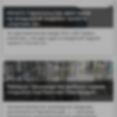
Начато строительство двух судов
на воздушной подушке проекта
«Спутник 20»
На судостроительном заводе ООО «СВП Сервис»
(Нижегоро...ство двух судов на воздушной подушке
проекта «Спутник 20».
Завод по производству рыбных кормов
MA
открылся под Нижним Новгородом
Автоматизированное производство продукции
расположено в Павловском рай...», — рассказал
руководитель агропромышленного предприятия.