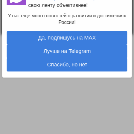
Вопрос-ответ
свою ленту объективнее!
Прочти меня!
Реклама у нас
У нас еще много новостей о развитии и достижениях
Блог компании
России!
Да, подпишусь на MAX
Лучше на Telegram
Спасибо, но нет