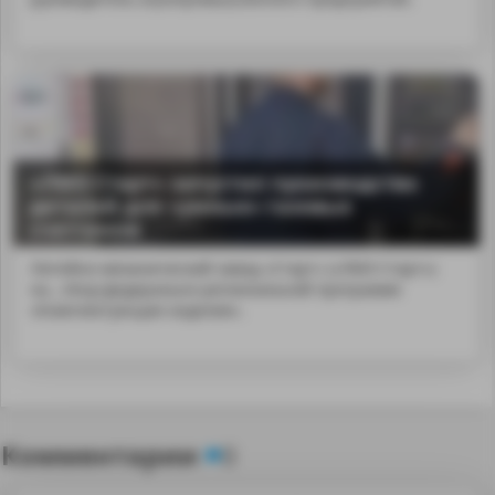
«ЛМЗ Старт» запустил производство
деталей для «умных» газовых
счетчиков
Литейно-механический завод «Старт» («ЛМЗ Старт»)
на...nbsp;федерально-региональной программе
«Комплектующие изделия».
Комментарии
0