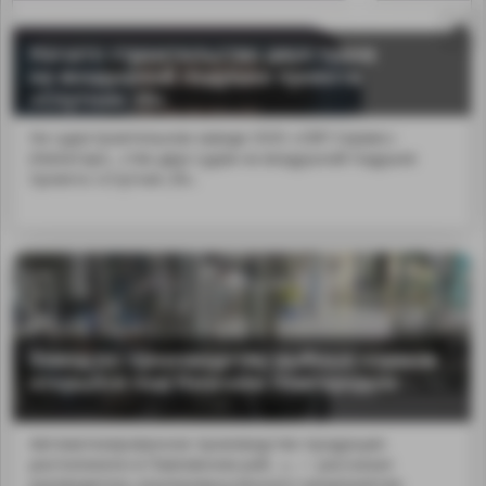
Начато строительство двух судов
на воздушной подушке проекта
«Спутник 20»
На судостроительном заводе ООО «СВП Сервис»
(Нижегоро...ство двух судов на воздушной подушке
проекта «Спутник 20».
Завод по производству рыбных кормов
MA
открылся под Нижним Новгородом
Автоматизированное производство продукции
расположено в Павловском рай...», — рассказал
руководитель агропромышленного предприятия.