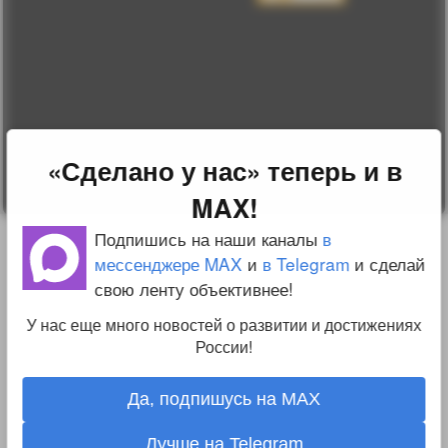
соглашение
Change privacy
settings
О проекте
Вопрос-ответ
Прочти меня!
Реклама у нас
Блог компании
«Сделано у нас» теперь и в
MAX!
Подпишись на наши каналы
в
мессенджере MAX
и
в Telegram
и сделай
свою ленту объективнее!
У нас еще много новостей о развитии и достижениях
России!
Да, подпишусь на MAX
Лучше на Telegram