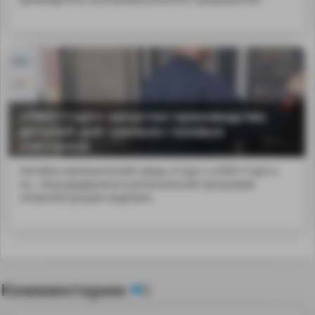
«ЛМЗ Старт» запустил производство
деталей для «умных» газовых
счетчиков
Литейно-механический завод «Старт» («ЛМЗ Старт»)
на...nbsp;федерально-региональной программе
«Комплектующие изделия».
Комментарии
0