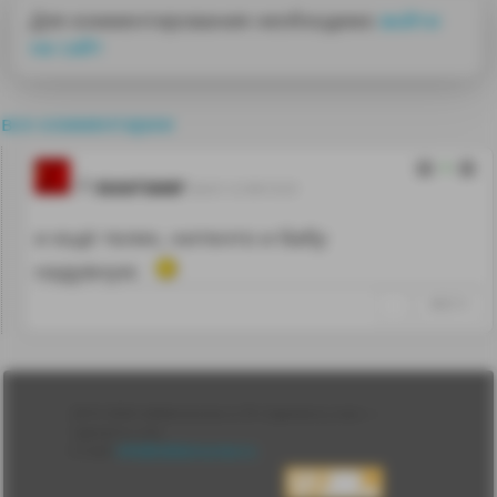
Для комментирования необходимо
войти
на сайт
все комментарии
0
suursaar
26.01.12 09:15:31
и ещё телек, нитенто и бабу
надувную
↑
#66514
Лента
2010-2026 sdelanounas.ru © «Сделано у нас» —
Блоги
Сделано у нас
Люди
E-mail:
info@sdelanounas.ru
Политика
конфиденциальности
Пользовательское