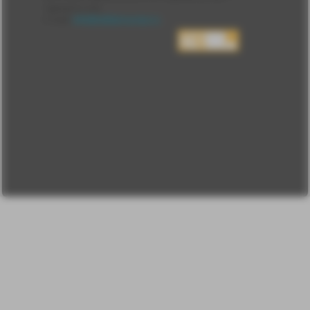
Блоги
Сделано у нас
Люди
E-mail:
info@sdelanounas.ru
Политика
конфиденциальности
Пользовательское
соглашение
Change privacy
settings
О проекте
Вопрос-ответ
Прочти меня!
Реклама у нас
Блог компании