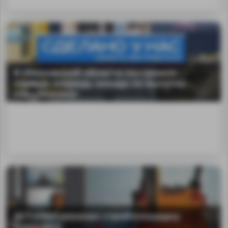
В Ивановской области построили
первую очередь завода по выпуску
спецтехники
ДСТ-УРАЛ показал стройплощадку
будущего