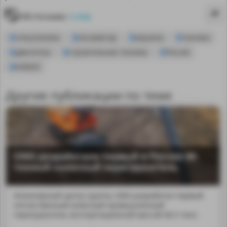
Источник:
t.me
спецтехника
экскаватор
машина
техника
двигатель
строительная техника
Россия
КАМАЗ
Другие публикации по теме
UMG разработала первый в России 40-
тонный колесный перегружатель
MA
Инженерный центр группы UMG разработал первый
отечественный колесный промышленный
перегружатель эксплуатационной массой 40,5 тонн.