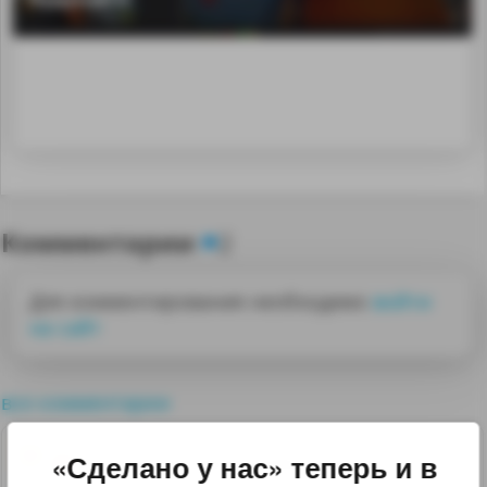
Комментарии
2
Для комментирования необходимо
войти
на сайт
все комментарии
0
«Сделано у нас» теперь и в
Городской автолюбитель