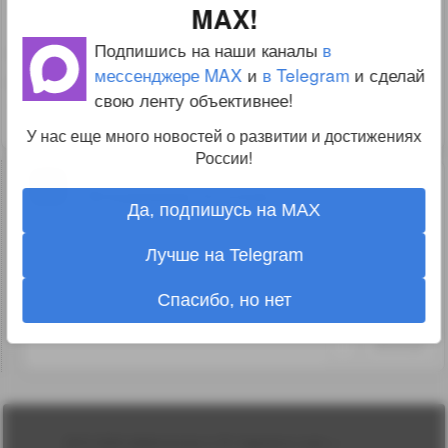
27.02.26 09:19:51
MAX!
Подпишись на наши каналы
в
стрела мое почтение.я так понимаю чтоб
мессенджере MAX
и
в Telegram
и сделай
перекидывать дальше
свою ленту объективнее!
↑
#1313038
У нас еще много новостей о развитии и достижениях
России!
0
Владимир Козлов
01.03.26 18:41:58
Да, подпишусь на MAX
Такая стрела в дорожном строительстве
Лучше на Telegram
просто необходима, для планировки
Спасибо, но нет
откосов и других работ.
↑
#1313124
Лента
2010-2026 sdelanounas.ru © «Сделано у нас» —