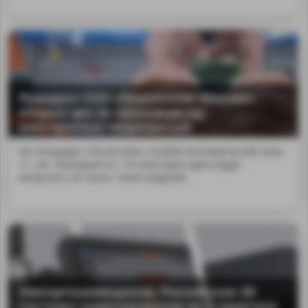
Резидент ОЭЗ «Технополис Москва»
открыл цех по производству
электронных медизделий
На площадке «Печатники» особой экономической зоны
«Т...ов. Планируется, что ежегодно здесь будут
выпускать 20 тысяч таких модулей.
Импортозамещение. Российские 3D
Системы нивелирования во 2 квартале