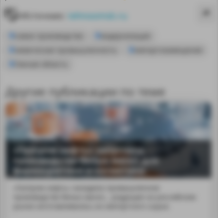
Источник:
tehnoomsk.ru
новое производство
модернизация
химическая промышленность
импортозамещение
Омская область
Другие публикации по теме
«Газпром нефть» запустила
производство белых масел для
MA
фармацевтики и косметики
«Газпром нефть» наладила промышленное
производство белых масел,...родукции на российском
рынке изготавливалась из импортного сырья.