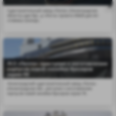
Судостроительный завод «Пелла» (Ленинградская
область) сдал бук...р «Роста» проекта 90600 для АО
«Севмаш-Шельф».
ЛСЗ «Пелла» приступил к изготовлению
корпусов новой линейки буксиров
серии ПЕ
Ленинградский судостроительный завод «Пелла»
(Ленинградская обл...риступил к изготовлению
MA
корпусов новой линейки буксиров серии ПЕ.