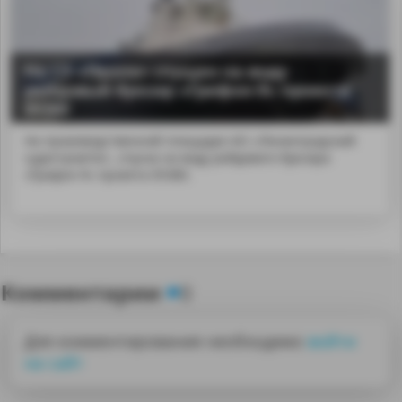
На СЗ «Пелла» спущен на воду
рейдовый буксир «Грифон-9» проекта
05380
На производственной площадке АО «Ленинградский
судостроител...спуска на воду рейдового буксира
«Грифон-9» проекта 05380.
Комментарии
0
Для комментирования необходимо
войти
на сайт