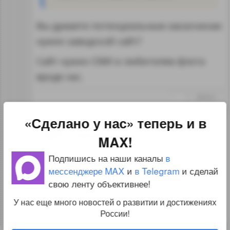
Вы думаете потенциальным заказчикам
нужен заводской сайт?
Сайт нужен СМИ и любителям флота
вроде нас.
↑
#888693
«Сделано у нас» теперь и в
1
Katamaran
22.02.17 13:22:55
MAX!
Подпишись на наши каналы
в
исхожу из того мнения, что
мессенджере MAX
и
в Telegram
и сделай
потенциальные заказчики — это
свою ленту объективнее!
тоже любители флота.
У нас еще много новостей о развитии и достижениях
России!
↑
#888710