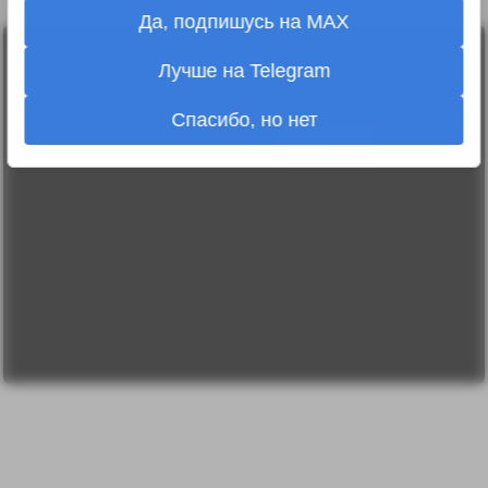
Да, подпишусь на MAX
Лента
2010-2026 sdelanounas.ru © «Сделано у нас» —
Лучше на Telegram
Блоги
Сделано у нас
Люди
E-mail:
info@sdelanounas.ru
Политика
Спасибо, но нет
конфиденциальности
Пользовательское
соглашение
Change privacy
settings
О проекте
Вопрос-ответ
Прочти меня!
Реклама у нас
Блог компании