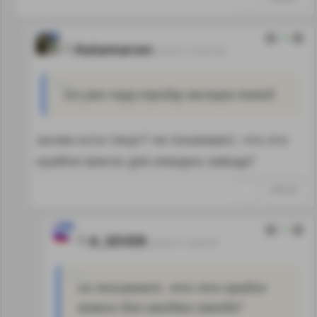
0
Katamaran
22.02.17 12:37:32
Он уже пару-тройку месяцев такой
зачем кота тянут? не понимают, что это
крайне важно для имиджа завода?
↑
#888686
2
A_SEVER
22.02.17 12:47:41
не понимают, что это крайне
важно для имиджа завода?