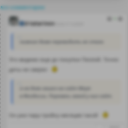
все комментарии
0
d-tatarinov
22.02.17 12:33:07
нижние даже переводить не стали
Это видимо еще до покупки Пеллой. Точно
даты не сверял
а на днях зашел на сайт Моря
в Феодосии. Поражен, какой у них сайт.
Он уже пару-тройку месяцев такой
↑
#888681