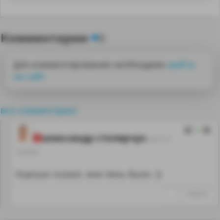
Комментарии
0
Для комментирования необходимо
войти
на сайт
все комментарии
0
александр столярчук
30.07.17
14:26:02
Хорошо сказал, мне лень было. ))
↑
#938359