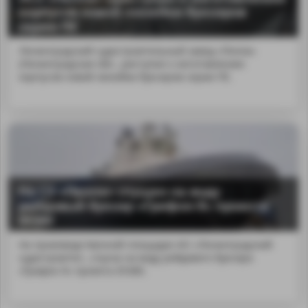
корпусов новой линейки буксиров
серии ПЕ
Ленинградский судостроительный завод «Пелла»
(Ленинградская обл...риступил к изготовлению
корпусов новой линейки буксиров серии ПЕ.
На СЗ «Пелла» спущен на воду
рейдовый буксир «Грифон-9» проекта
05380
На производственной площадке АО «Ленинградский
судостроител...спуска на воду рейдового буксира
«Грифон-9» проекта 05380.