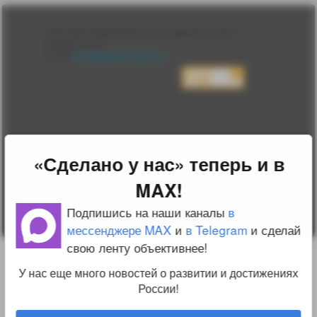
Лента
2010-2026 sdelanounas.ru © «Сделано у нас» —
Блоги
Сделано у нас
Люди
E-mail:
info@sdelanounas.ru
Политика
конфиденциальности
Пользовательское
соглашение
Change privacy
settings
О проекте
«Сделано у нас» теперь и в
Вопрос-ответ
Прочти меня!
MAX!
Реклама у нас
Блог компании
Подпишись на наши каналы
в
мессенджере MAX
и
в Telegram
и сделай
свою ленту объективнее!
У нас еще много новостей о развитии и достижениях
России!