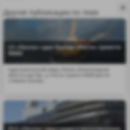
Другие публикации по теме
СЗ «Пелла» сдал буксир «Роста» проекта
90600
Судостроительный завод «Пелла» (Ленинградская
область) сдал бук...р «Роста» проекта 90600 для АО
«Севмаш-Шельф».
MA
ЛСЗ «Пелла» приступил к изготовлению