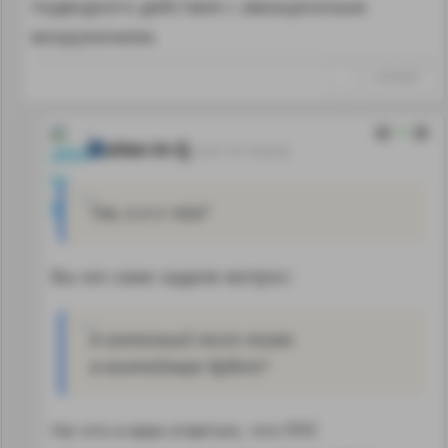
подводного действия с авиационным
вооружением.
↑
#1054837
0
alex-in-lj
23.07.18 15:00:32
Так, а я о чём?
Вы же сами задали вопрос:
А антенный пост тоже
в контейнере будет?
На что я вам ответил, что РЛС