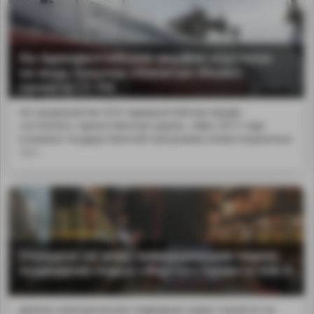
На Адмиралтейских верфях спустили
на воду траулер «Капитан Юнак»
проекта СТ-192
На предприятии ОСК Адмиралтейские верфи
состоялась торжественная церем...ябре 2017 года
в рамках государственной программы инвестиционных
квот.
MA
Спущена на воду завершающая серию
подводная лодка «Якутск» проекта 636.3
Дизель-электрическая подводная лодка строится на