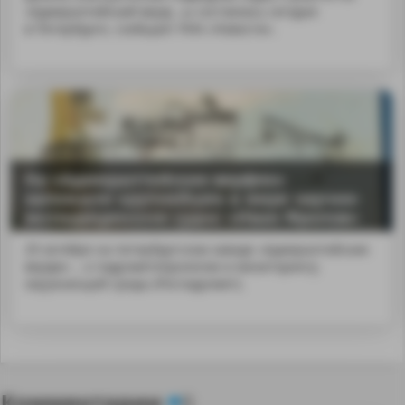
«Адмиралтейский верф...ы состоялась сегодня
в Петербурге, сообщает РИА «Новости».
На «Адмиралтейских верфях»
заложили крупнейшее в мире научно-
экспедиционное судно «Иван Фролов»
29 октября на петербургском заводе «Адмиралтейские
верфи» ...о гидрометеорологии и мониторингу
окружающей среды (Росгидромет).
Комментарии
0