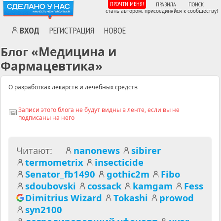
ПРОЧТИ МЕНЯ!
ПРАВИЛА
ПОИСК
стань автором. присоединяйся к сообществу!
ВХОД
РЕГИСТРАЦИЯ
НОВОЕ
Блог
«Медицина и
Фармацевтика»
О разработках лекарств и лечебных средств
Записи этого блога не будут видны в ленте, если вы не
подписаны на него
Читают:
nanonews
sibirer
termometrix
insecticide
MA
Senator_fb1490
gothic2m
Fibo
sdoubovski
cossack
kamgam
Fess
Dimitrius Wizard
Tokashi
prowod
syn2100