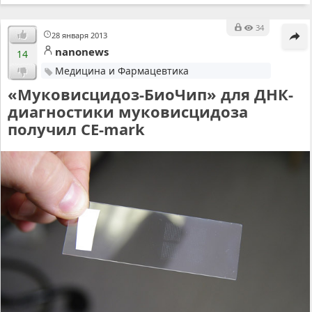
34
28 января 2013
nanonews
14
Медицина и Фармацевтика
«Муковисцидоз-БиоЧип» для ДНК-
диагностики муковисцидоза
получил CE-mark