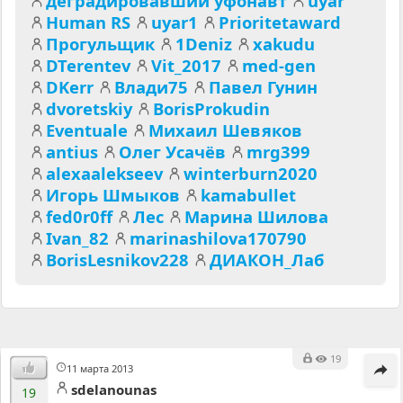
деградировавший уфонавт
uyar
Human RS
uyar1
Prioritetaward
Прогульщик
1Deniz
xakudu
DTerentev
Vit_2017
med-gen
DKerr
Влади75
Павел Гунин
dvoretskiy
BorisProkudin
Eventuale
Михаил Шевяков
antius
Олег Усачёв
mrg399
alexaalekseev
winterburn2020
Игорь Шмыков
kamabullet
fed0r0ff
Лес
Марина Шилова
Ivan_82
marinashilova170790
BorisLesnikov228
ДИАКОН_Лаб
19
11 марта 2013
sdelanounas
19