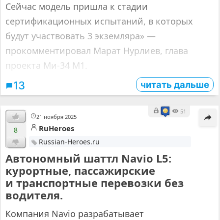
Сейчас модель пришла к стадии
сертификационных испытаний, в которых
будут участвовать 3 экземляра» —
прокомментировал Марат Нурлиев, глава
проекта Ми-34 М1.
читать дальше
13
51
21 ноября 2025
RuHeroes
8
Russian-Heroes.ru
Автономный шаттл Navio L5:
курортные, пассажирские
и транспортные перевозки без
водителя.
Компания Navio разрабатывает