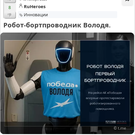
RuHeroes
8
Инновации
Робот-бортпроводник Володя.
© t.me