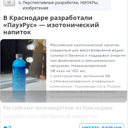
Перспективные разработки, НИОКРы,
изобретения
В Краснодаре разработали
«ПауэРус» — изотонический
напиток
© russian-heroes.ru
Российские производители из Краснодара
разработали собственный энергетик.
читать дальше