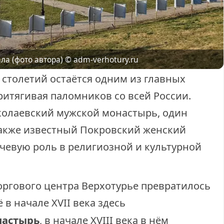
© adm-verhotury.ru
ла (фото автора)
 столетий остаётся одним из главных
ритягивая паломников со всей России.
колаевский мужской монастырь, один
 также известный Покровский женский
евую роль в религиозной и культурной
оргового центра Верхотурье превратилось
 в начале XVII века здесь
настырь
, в начале XVIII века в нём