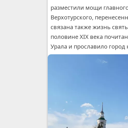
разместили мощи главного
Верхотурского, перенесен
связана также жизнь святы
половине XIX века почита
Урала и прославило город