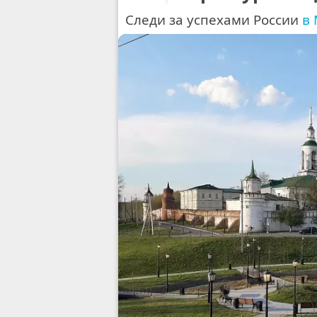
С
л
е
д
и
з
а
у
с
п
е
х
а
м
и
Р
о
с
с
и
и
в