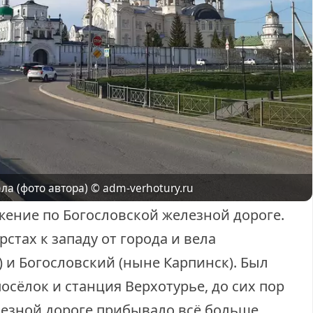
© adm-verhotury.ru
ла (фото автора)
жение по Богословской железной дороге.
стах к западу от города и вела
 и Богословский (ныне Карпинск). Был
сёлок и станция Верхотурье, до сих пор
езной дороге прибывало всё больше