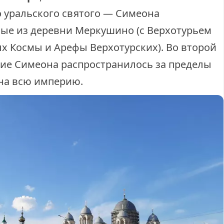
 уральского святого — Симеона
ные из деревни Меркушино (с Верхотурьем
х Космы и Арефы Верхотурских). Во второй
ние Симеона распространилось за пределы
 на всю империю.