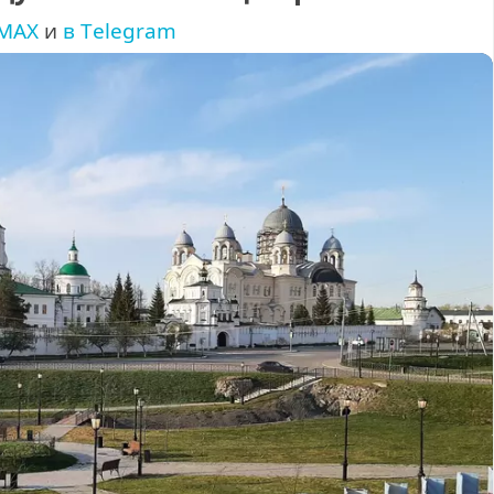
M
A
X
и
в
T
e
l
e
g
r
a
m