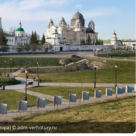
© adm-verhotury.ru
тора)