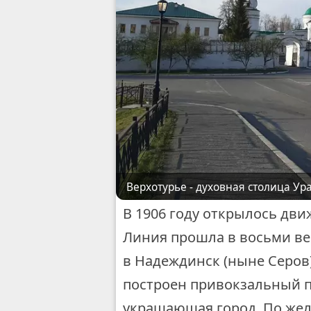
Верхотурье - духовная столица Ура
В 1906 году открылось дви
Линия прошла в восьми вер
в Надеждинск (ныне Серов)
построен привокзальный по
украшающая город. По жел