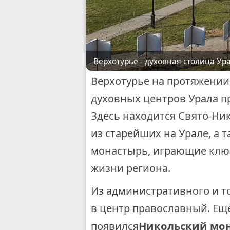
Верхотурье - духовная столица Ура
Верхотурье на протяжении
духовных центров Урала п
Здесь находится Свято-Ни
из старейших на Урале, а
монастырь, играющие ключ
жизни региона.
Из административного и т
в центр православный. Ещё
Никольский мо
появился