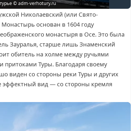
© adm-verhotury.ru
турье
жской Николаевский (или Свято-
 Монастырь основан в 1604 году
ображенского монастыря в Осе. Это была
ель Зауралья, старше лишь Знаменский
тоит обитель на холме между ручьями
и притоками Туры. Благодаря своему
о виден со стороны реки Туры и других
ее эффектный вид — со стороны кремля