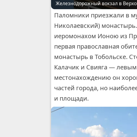
Железнодорожный вокзал в Верхо
Паломники приезжали в му
Николаевский) монастырь.
иеромонахом Ионою из Пре
первая православная обит
монастырь в Тобольске. С
Калачик и Свияга — левым
местонахождению он хорош
частей города, но наибол
и площади.