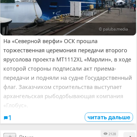
© paluba.media
На «Северной верфи» ОСК прошла
торжественная церемония передачи второго
ярусолова проекта МТ1112XL «Марлин», в ходе
которой стороны подписали акт приема-
передачи и подняли на судне Государственный
флаг. Заказчиком строительства выступает
архангельская рыбодобывающая компания
«Глобус».
читать дальше
1
2128