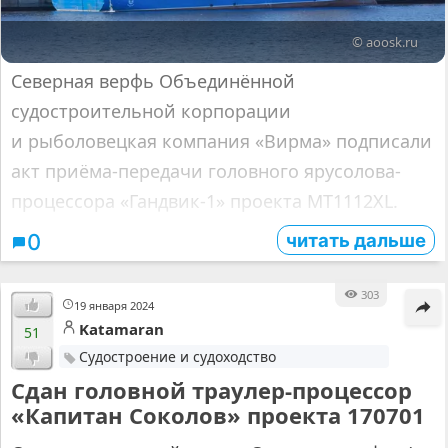
© aoosk.ru
Северная верфь Объединённой
судостроительной корпорации
и рыболовецкая компания «Вирма» подписали
акт приёма-передачи головного ярусолова-
процессора «Гандвик-1» проекта МТ1112XL.
читать дальше
0
303
19 января 2024
Katamaran
51
Судостроение и судоходство
Сдан головной траулер-процессор
«Капитан Соколов» проекта 170701