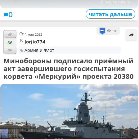
© paluba.media
читать дальше
0
101
11 мая 2023
Jorjio774
86
Армия и Флот
Минобороны подписало приёмный
акт завершившего госиспытания
корвета «Меркурий» проекта 20380