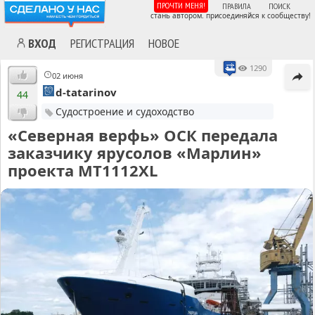
ПРОЧТИ МЕНЯ!
ПРАВИЛА
ПОИСК
стань автором. присоединяйся к сообществу!
ВХОД
РЕГИСТРАЦИЯ
НОВОЕ
1290
02 июня
d-tatarinov
44
Судостроение и судоходство
«Северная верфь» ОСК передала
заказчику ярусолов «Марлин»
проекта МТ1112XL
MA