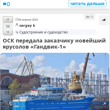
читать дальше
0
73
09 апреля 2024
sergey k
56
Судостроение и судоходство
ОСК передала заказчику новейший
ярусолов «Гандвик-1»