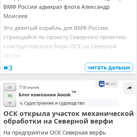
ВМФ России адмирал флота Александр
Моисеев.
Это девятый корабль для ВМФ России,
строящийся по проекту Северного проектно-
конструкторского бюро ОСК на Северной
верфи.
читать дальше
3
237
30 апреля
™
Блог компании Aoosk
36
Судостроение и судоходство
ОСК открыла участок механической
обработки на Северной верфи
На предприятии ОСК Северная верфь