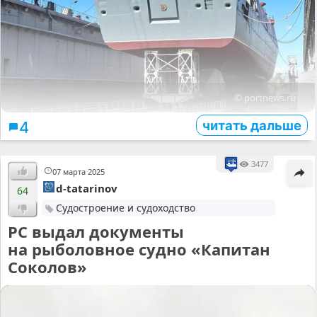
© portnews.ru
читать дальше
4
3477
07 марта 2025
d-tatarinov
64
Судостроение и судоходство
РС выдал документы
на рыболовное судно «Капитан
Соколов»