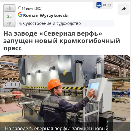
33
14 июня 2024
Roman Wyrzykowski
35
Судостроение и судоходство
На заводе «Северная верфь»
запущен новый кромкогибочный
пресс
На заводе "Северная верфь" запущен новый