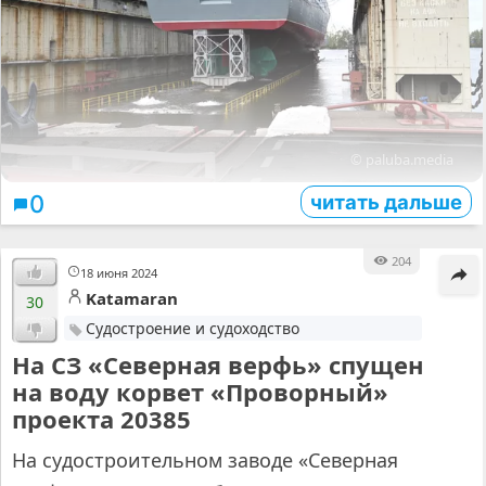
© paluba.media
читать дальше
0
204
18 июня 2024
Katamaran
30
Судостроение и судоходство
На СЗ «Северная верфь» спущен
на воду корвет «Проворный»
проекта 20385
На судостроительном заводе «Северная