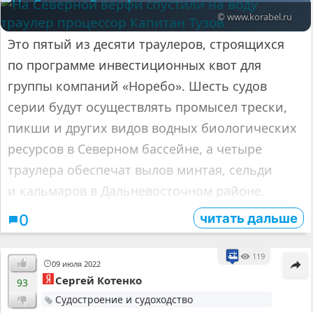
© www.korabel.ru
Это пятый из десяти траулеров, строящихся
по программе инвестиционных квот для
группы компаний «Норебо». Шесть судов
серии будут осуществлять промысел трески,
пикши и других видов водных биологических
ресурсов в Северном бассейне, а четыре
траулера обеспечат вылов минтая, сельди
и кальмаров в Дальневосточном районе.
читать дальше
0
119
09 июля 2022
Сергей Котенко
93
Судостроение и судоходство