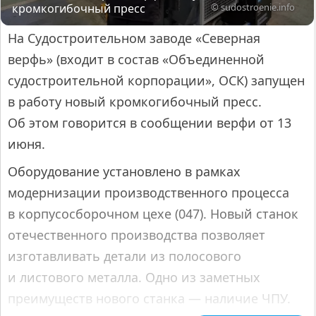
кромкогибочный пресс
© sudostroenie.info
На Судостроительном заводе «Северная
верфь» (входит в состав «Объединенной
судостроительной корпорации», ОСК) запущен
в работу новый кромкогибочный пресс.
Об этом говорится в сообщении верфи от 13
июня.
Оборудование установлено в рамках
модернизации производственного процесса
в корпусосборочном цехе (047). Новый станок
отечественного производства позволяет
изготавливать детали из полосового
и листового металла. Одно из заметных
преимуществ нового станка — наличие ЧПУ.