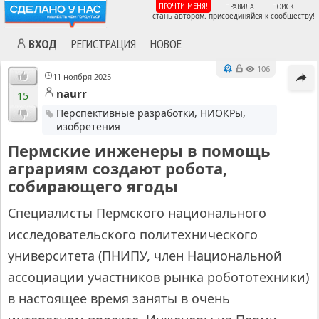
ПРОЧТИ МЕНЯ!
ПРАВИЛА
ПОИСК
стань автором. присоединяйся к сообществу!
ВХОД
РЕГИСТРАЦИЯ
НОВОЕ
106
11 ноября 2025
naurr
15
Перспективные разработки, НИОКРы,
изобретения
Пермские инженеры в помощь
аграриям создают робота,
собирающего ягоды
Специалисты Пермского национального
исследовательского политехнического
MA
университета (ПНИПУ, член Национальной
ассоциации участников рынка робототехники)
в настоящее время заняты в очень