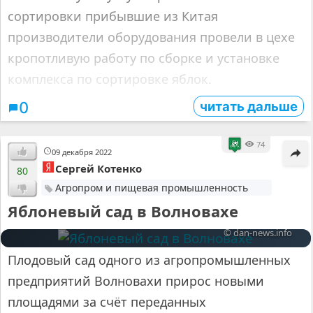
сортировки прибывшие из Китая
производители оборудования провели в цехе
кропотливую работу по сборке и установке
комплекса по сортировке яблок.
читать дальше
0
74
09 декабря 2022
Сергей Котенко
80
Агропром и пищевая промышленность
Яблоневый сад в Волновахе
© dan-news.info
Плодовый сад одного из агропромышленных
предприятий Волновахи прирос новыми
площадями за счёт переданных