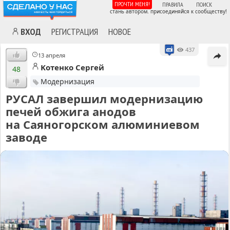
ПРОЧТИ МЕНЯ!
ПРАВИЛА
ПОИСК
стань автором. присоединяйся к сообществу!
ВХОД
РЕГИСТРАЦИЯ
НОВОЕ
437
13 апреля
Kотенко Cергей
48
Модернизация
РУСАЛ завершил модернизацию
печей обжига анодов
на Саяногорском алюминиевом
заводе
MA