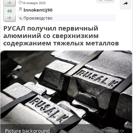
16 января 2025
Innokentij90
48
Производство
РУСАЛ получил первичный
алюминий со сверхнизким
содержанием тяжелых металлов
Picture background
© newslab.ru