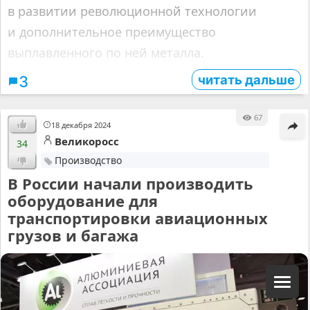
в развитии революционной технологии
и дополнительное преимущество
выплавленного по ней металла.
читать дальше
3
67
18 декабря 2024
Великоросс
34
Производство
В России начали производить
оборудование для
транспортировки авиационных
грузов и багажа