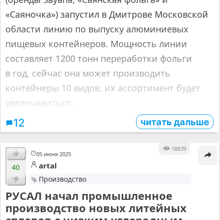
«Саяночка») запустил в Дмитрове Московской
области линию по выпуску алюминиевых
пищевых контейнеров. Мощность линии
составляет 1200 тонн переработки фольги
в год, сейчас она может производить
контейнеры 10 видов, их ассортимент будет
увеличиваться.
читать дальше
12
18839
05 июня 2025
artal
40
Производство
РУСАЛ начал промышленное
производство новых литейных
сплавов с низким углеродным