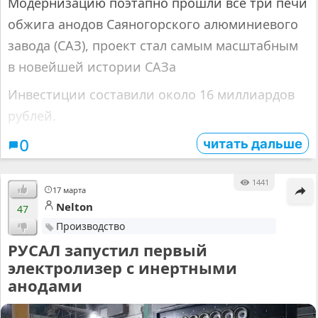
Модернизацию поэтапно прошли все три печи
обжига анодов Саяногорского алюминиевого
завода (САЗ), проект стал самым масштабным
в новейшей истории САЗа
Инвестиции составили около 16 миллиардов
рублей.
читать дальше
0
1441
17 марта
Nelton
47
Производство
РУСАЛ запустил первый
электролизер с инертными
анодами